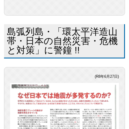
島弧列島・「環太平洋造山
帯・日本の自然災害・危機
と対策」に警鐘 !!
(R8年6月27日)