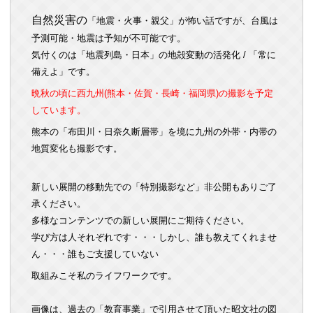
自然災害
の
「地震・火事・親父」が怖い話ですが、台風は
予測可能・地震は予知が不可能です。
気付くのは「地震列島・日本」の地殻変動の活発化 / 「常に
備えよ」です。
晩秋の頃に西九州(熊本・佐賀・長崎・福岡県)の撮影を予定
しています
。
熊本の「布田川・日奈久断層帯」を境に九州の外帯・内帯の
地質変化も撮影です。
新しい展開の移動先での「特別撮影など」非公開もありご了
承ください。
多様なコンテンツでの新しい展開にご期待ください。
学び方は人それぞれです・・・しかし、誰も教えてくれませ
ん・・・誰もご支援していない
取組みこそ私のライフワークです。
画像は、過去の「教育事業」で引用させて頂いた昭文社の図