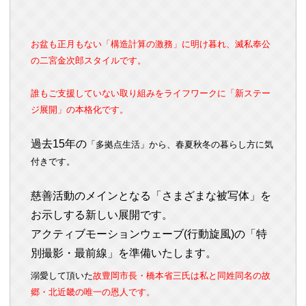
お盆も正月もない「構造計算の激務」に明け暮れ、滅私奉公
の二宮金次郎スタイルです。
誰もご支援していない取り組みをライフワークに
「新ステー
ジ展開」の本格化です。
過去15
年の
「多拠点生活」から、春夏秋冬の暮らし方に気
付きです。
慈善活動のメインとなる
「さまざまな被写体」を
お示しする新しい展開です。
アクティブモーションウェーブ(行動旋風)の「特
別撮影・最前線」を準備いたします。
溺愛して頂いた
故豊岡市長・橋本省三氏は私と同姓同名の故
郷・北近畿の唯一の恩人です。