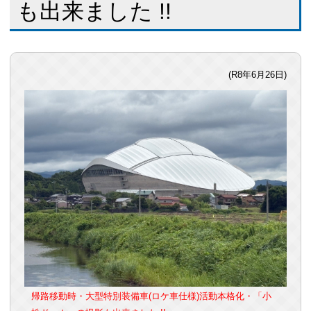
も出来ました !!
(R8年6月26日)
帰路移動時・大型特別装備車(ロケ車仕様)活動本格化・「小