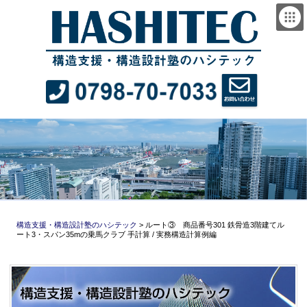
構造支援・構造設計塾のハシテック
>
ルート③ 商品番号301 鉄骨造3階建てル
ート3・スパン35mの乗馬クラブ 手計算 / 実務構造計算例編