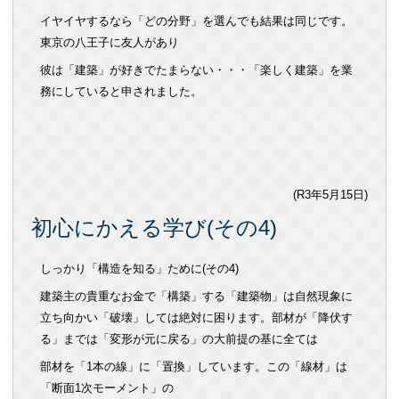
イヤイヤするなら「どの分野」を選んでも結果は同じです。
東京の八王子に友人があり
彼は「建築」が好きでたまらない・・・「楽しく建築」を業
務にしていると申されました。
(R3年5月15日)
初心にかえる学び(その4)
しっかり「構造を知る」ために
(
その
4)
建築主の貴重なお金で「構築」する「建築物」は自然現象に
立ち向かい「破壊」しては絶対に困ります。部材が「降伏す
る」までは「変形が元に戻る」の大前提の基に全ては
部材を「1本の線」に「置換」しています。この「線材」は
「断面1次モーメント」の