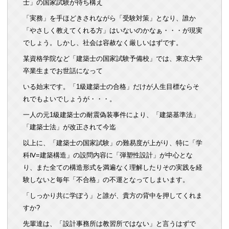
士」の国家試験が待ち構え
「実務」を手ほどきされながら「受験対策」となり、誰か
「やさしく教えてくれる方」はいないのかなぁ・・・が現実
でしょう。しかし、社会は容赦なく厳しいはずです。
某資格学院など「建築士の国家試験予備校」では、東京大学
卒業生までお世話になって
いる始末です。「1級建築士の合格」だけが人生目標ならそ
れでもよいでしょうが・・・。
一人の元1級建築士の耐震偽装事件により、「建築基準法」
「建築士法」が改正されて今迄
以上に、「建築士の国家試験」の難易度が上がり、特に「学
科Ⅳ=建築構造」の設問内容に「弾塑性設計」が中心とな
り、また全ての構造形式を満遍なく理解したりその実践を経
験しないと毎年「不合格」の不運となってしまいます。
「しっかり共に学ぼう」と誰が、貴方の背中を押してくれま
すか?
先輩達は、「設計事務所は教習所ではない」と言うはずで