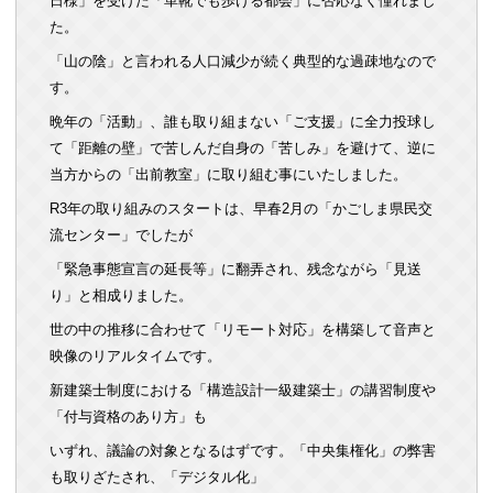
日様」を受けた「革靴でも歩ける都会」に否応なく憧れまし
た。
「山の陰」と言われる人口減少が続く典型的な過疎地なので
す。
晩年の「活動」、誰も取り組まない「ご支援」に全力投球し
て「距離の壁」で苦しんだ自身の「苦しみ」を避けて、逆に
当方からの「出前教室」に取り組む事にいたしました。
R3年の取り組みのスタートは、早春2月の「かごしま県民交
流センター」でしたが
「緊急事態宣言の延長等」に翻弄され、残念ながら「見送
り」と相成りました。
世の中の推移に合わせて「リモート対応」を構築して音声と
映像のリアルタイムです。
新建築士制度における「構造設計一級建築士」の講習制度や
「付与資格のあり方」も
いずれ、議論の対象となるはずです。「中央集権化」の弊害
も取りざたされ、「デジタル化」