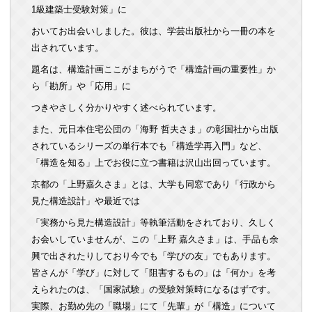
1級建築士受験対策」に
おいてお出会いしました。彼は、学芸出版社から一冊の本を
出されています。
題名は、構造計画ここがまちがうで「構造計画の重要性」か
ら「勘所」や「応用」に
つきやさしく分かりやすく述べられています。
また、元日本住宅公団の「海野 哲夫さま」の彰国社から出版
されているシリーズの単行本でも「構造学再入門」など、
「構造を知る」上でお役に立つ書籍は沢山出回っています。
京都の「上野嘉久さま」とは、大学も同窓であり「行政から
見た構造設計」や最近では
「実務から見た構造設計」等執筆活動をされており、久しく
お会いしていませんが、この「上野 嘉久さま」は、手品も余
興で出されたりしており今でも「学びの友」でもあります。
皆さんが「学び」に対して「阻害するもの」は「何か」を考
えられたのは、「国家試験」の受験対策時になるはずです。
実際、お勤め先の「職場」にて「先輩」が「構造」について