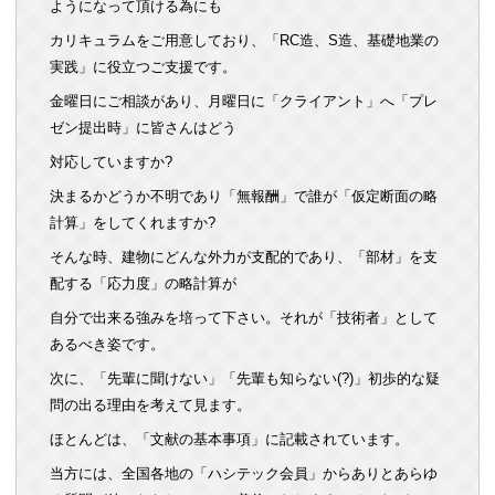
ようになって頂ける為にも
カリキュラムをご用意しており、「RC造、S造、基礎地業の
実践」に役立つご支援です。
金曜日にご相談があり、月曜日に「クライアント」へ「プレ
ゼン提出時」に皆さんはどう
対応していますか?
決まるかどうか不明であり「無報酬」で誰が「仮定断面の略
計算」をしてくれますか?
そんな時、建物にどんな外力が支配的であり、「部材」を支
配する「応力度」の略計算が
自分で出来る強みを培って下さい。それが「技術者」として
あるべき姿です。
次に、「先輩に聞けない」「先輩も知らない(?)」初歩的な疑
問の出る理由を考えて見ます。
ほとんどは、「文献の基本事項」に記載されています。
当方には、全国各地の「ハシテック会員」からありとあらゆ