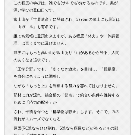
この程度の学びは、誰でも(サルでも)分かるものです。奥が
深い学びの登山口です。
富士山が「世界遺産」に登録され、3776ｍの頂上にも最近は
「山ガ―ル」も有名です。
誰でも気軽に登頂出来ますが、ある程度「体力」や「体調管
理」は言うまでに及びません。
世界にはもっと高い山が沢山あり「山があるから登る」人間
のあくなき追求です。
「工学分野」でも、「あくなき追求」を目指し、「難易度」
を自分に合うように調整し
ながら「もっと上」を制覇する努力を忘れてはなりません。
部材に力が流れ、接合部の「節点」で釣合い条件を維持する
ために「応力の配分」が
され、平衡を保つと「構築物は静止」します。そこで、力の
流れがスムーズでなくなる
原因(RC造ならひび割れ、S造なら座屈など)があるとその部