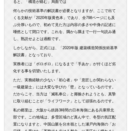
ると、「構造が絡む」局面では
何らかの技術基準の解説書が必要となりますが、ここで出て
くる文献が「2020年版黄色本」であり、全798ページにも及
ぶ分厚いもので、初めて見た方は内容の多さや中身の記述に
唖然として閉口です。これを、隅から隅まで一行一句読み通
し、熟読せよとは過酷です。
しかしながら、正式には、「2020年版 建築構造関係技術基準
解説書」となっており、
実務者には「ボロボロ」になるまで「手あか」が付くほど劣
化する事を切望いたします。
ただ、実務経験の少ない「初心者」や「意匠しか関わらない
一級建築士」には大変な学びの「壁」となっているのです。
だからこそ、当方は「滅私奉公」と揶揄されようとも、真摯
に取り組むことが「ライフワーク」として頑張れるのです。
私の郷里は、大阪から鉄路3時間の日本海側にある兵庫県北
部です。この地域は、多雪区域のど真ん中で、冬型の気圧配
置になりますと、中国山脈を分水嶺とした瀬戸内海側の「お