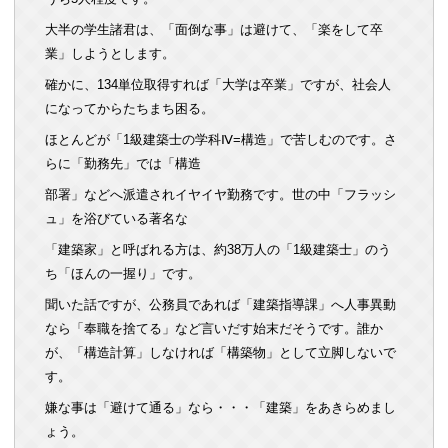
大半の学生諸君は、「面倒な事」は避けて、「楽をして卒
業」しようとします。
確かに、134単位取得すれば「大学は卒業」ですが、社会人
になってからたちまち困る。
ほとんどが「1級建築士の学科Ⅳ=構造」で苦しむのです。さ
らに「勤務先」では「構造
部署」などへ派遣されイヤイヤ勤務です。世の中「フラッシ
ュ」を浴びている著名な
「建築家」と呼ばれる方は、約38万人の「1級建築士」のう
ち「ほんの一握り」です。
聞いた話ですが、公務員であれば「建築指導課」へ人事異動
なら「奉職を捨てる」など言いだす始末だそうです。誰か
が、「構造計算」しなければ「構築物」として立脚しないで
す。
嫌な事は「避けて通る」なら・・・「建築」をあきらめまし
ょう。