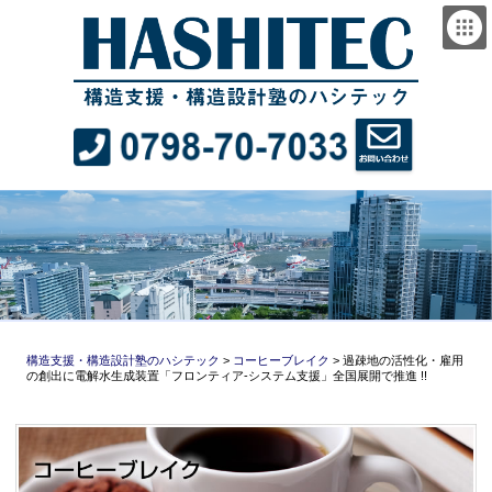
構造支援・構造設計塾のハシテック
>
コーヒーブレイク
>
過疎地の活性化・雇用
の創出に電解水生成装置「フロンティア‐システム支援」全国展開で推進 !!