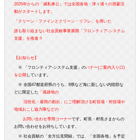
2025年からの「滅私奉公」では全国各地・津々浦々の啓蒙活
動がスタートします。
「クリーン・ファインとクリーン・リフレ」を用いた
誰も取り組まない社会貢献事業展開「フロンティア‐システム
支援」を推進 !!
【お知らせ】
※ 「
フロンティア‐システム支援」
の
バナー(
ご案内入り口
)
を公開
しています。
※ 全国47都道府県のうち、8県など
海に面しない内陸部な
どに限定
した
「
過疎地の
活性化・
雇用の創出
」にご理解頂ける
町役場・村役場や
地域おこし協力隊などの
お問い合わせ
専用コーナー
です。町長・村長さまからの
お問い合わせをお待ちしています。
※ 社会貢献の「
全方位見聞録
」では、「全国各地」を予定