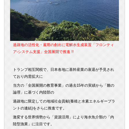
過疎地の活性化・雇用の創出に電解水生成装置「フロンティ
ア‐システム支援」全国展開で推進 !!
トランプ相互関税で、日本各地に基幹産業の衰退が予見され
ており内需拡大に
当方の「全国展開の教育事業」の過去15年の実績から「雛の
論理」に基づく内陸部の
過疎地に限定しての地域社会貢献(養殖と水素エネルギープラ
ントの連結)をさらに推進です。
激変する世界情勢から「資源活用」により海水魚介類の「内
陸型漁業」に注目です。