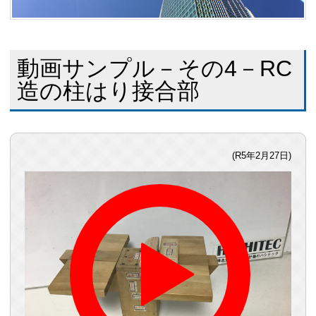
動画サンプル－その4－RC
造の柱はり接合部
(R5年2月27日)