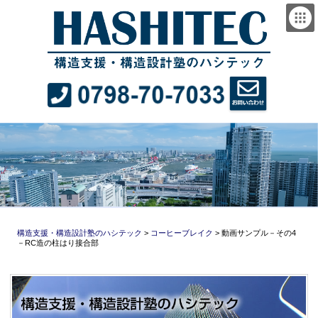
構造支援・構造設計塾のハシテック
>
コーヒーブレイク
>
動画サンプル－その4
－RC造の柱はり接合部