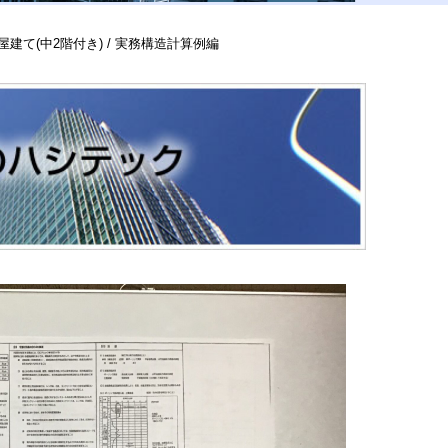
屋建て(中2階付き) / 実務構造計算例編