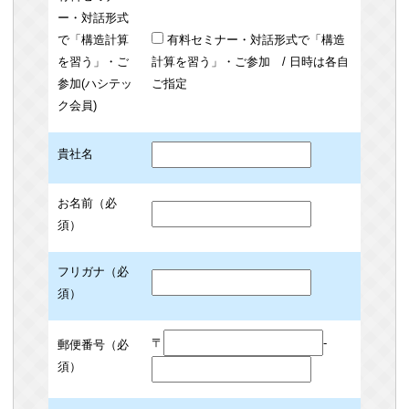
ー・対話形式
で「構造計算
有料セミナー・対話形式で「構造
を習う」・ご
計算を習う」・ご参加 / 日時は各自
参加(ハシテッ
ご指定
ク会員)
貴社名
お名前（必
須）
フリガナ（必
須）
〒
-
郵便番号（必
須）