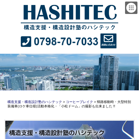
構造支援・構造設計塾のハシテック
>
コーヒーブレイク
>
帰路移動時・大型特別
装備車(ロケ車仕様)活動本格化・「小松ドーム」の撮影も出来ました !!