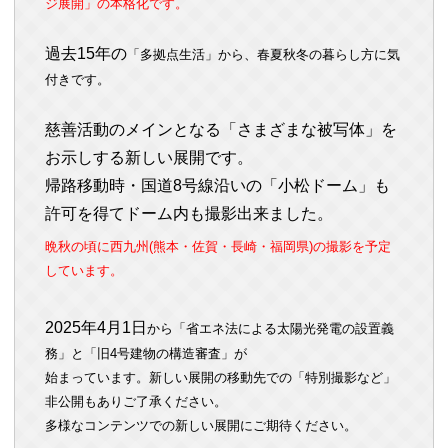
ジ展開」の本格化です。
過去15
年の
「多拠点生活」から、春夏秋冬の暮らし方に気
付きです。
慈善活動のメインとなる
「さまざまな被写体」を
お示しする新しい展開です。
帰路移動時・国道8号線沿いの「小松ドーム」も
許可を得てドーム内も撮影出来ました。
晩秋の頃に西九州(熊本・佐賀・長崎・福岡県)の撮影を予定
しています
。
2025
年4月1日
から「省エネ法による太陽光発電の設置義
務」と「旧4号建物の構造審査」が
始まっています。新しい展開の移動先での「特別撮影など」
非公開もありご了承ください。
多様なコンテンツでの新しい展開にご期待ください。