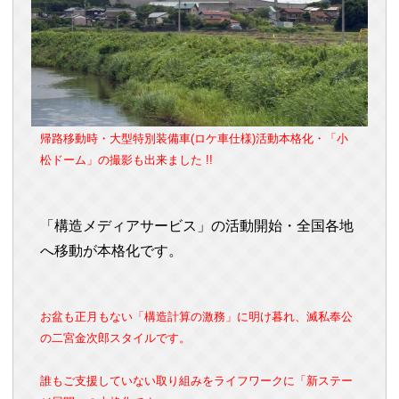
帰路移動時・大型特別装備車(ロケ車仕様)活動本格化・「小
松ドーム」の撮影も出来ました !!
「構造メディアサービス」の活動開始・全国各地
へ移動が本格化です。
お盆も正月もない「構造計算の激務」に明け暮れ、滅私奉公
の二宮金次郎スタイルです。
誰もご支援していない取り組みをライフワークに
「新ステー