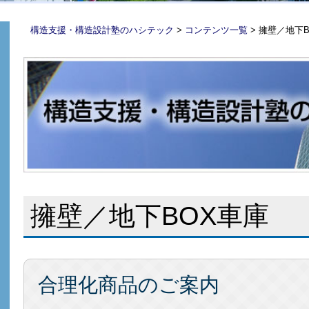
構造支援・構造設計塾のハシテック
>
コンテンツ一覧
>
擁壁／地下B
擁壁／地下BOX車庫
合理化商品のご案内