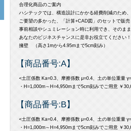
合理化商品のご案内
ハシテックでは、構造設計にかかる経費削減のため
ご要望の多かった、「計算+CAD図」のセットで販売
事前相談やシュミレーション時に利用でき、そのま
あなたのビジネスチャンスに是非お役立てください
擁壁 （高さ1mから4.95mまで5cm刻み）
【商品番号:A】
<土圧係数 Ka=0.3、摩擦係数 μ=0.4、土の単位重量 γ=1
・H=1,000m～H=4,950mまで5cm刻みでご用意 ￥30,0
【商品番号:B】
<土圧係数 Ka=0.4、摩擦係数 μ=0.4、土の単位重量 γ=1
・H=1,000m～H=4,950mまで5cm刻みでご用意 ￥30,0